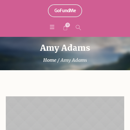
GoFundMe
0
Amy Adams
Home
/
Amy Adams