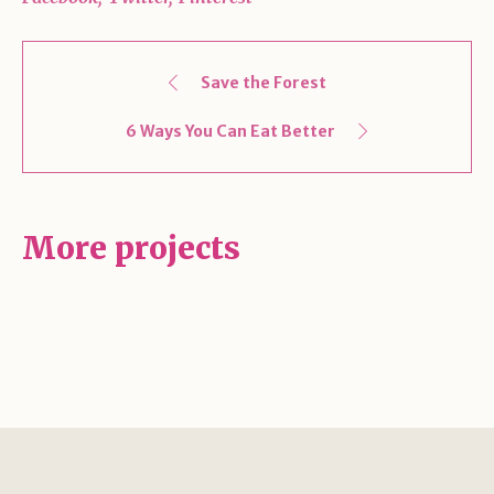
Save the Forest
6 Ways You Can Eat Better
More projects