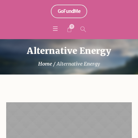
GoFundMe
0
Alternative Energy
Home
/
Alternative Energy